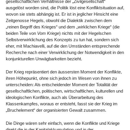
gesellschaftlichen Verhältnisse der „Zivilgesellschaft“
ausgelöst worden sind, die Politik löst eine Konfliktsituation auf,
wovon sie stets abhängig ist. Er ist in jeglicher Hinsicht eine
Zeitgenosse Hegels, obwohl die Dialektik zwischen dem
„reinen Begriff des Krieges“ und dem „wirklichen Kriege“ (die
beiden Teile von
Vom Kriege
) nichts mit der Hegelschen
Selbstverwirklichung des Konzepts zu tun hat, sondern sich
eher, mit Machiavelli, auf die den Umständen entsprechende
Recherche nach einer Verwirklichung der Notwendigkeit in den
konjunkturellen Unwägbarkeiten bezieht.
Der Krieg repräsentiert den äussersten Moment der Konflikte,
ihren Höhepunkt, ohne sich jedoch im Wesen von ihnen zu
unterscheiden: Als entscheidender Moment der Totalität der
gesellschaftlichen, politischen, wirtschaftlichen, kulturellen und
ideologischen Konflikte, auch als Überarbeitung des
Klassenkampfes, woraus er entsteht, fasst sie der Krieg im
„Bruchelement“ der
organisierten
Gewalt zusammen.
Die Dinge wären sehr einfach, wenn die Konflikte und Kriege
direkt die in der Kapitalakkumulation und in der