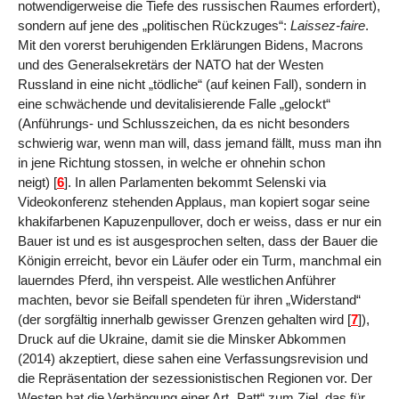
notwendigerweise die Tiefe des russischen Raumes erfordert),
sondern auf jene des „politischen Rückzuges“:
Laissez-faire
.
Mit den vorerst beruhigenden Erklärungen Bidens, Macrons
und des Generalsekretärs der NATO hat der Westen
Russland in eine nicht „tödliche“ (auf keinen Fall), sondern in
eine schwächende und devitalisierende Falle „gelockt“
(Anführungs- und Schlusszeichen, da es nicht besonders
schwierig war, wenn man will, dass jemand fällt, muss man ihn
in jene Richtung stossen, in welche er ohnehin schon
neigt)
[
6
]
. In allen Parlamenten bekommt Selenski via
Videokonferenz stehenden Applaus, man kopiert sogar seine
khakifarbenen Kapuzenpullover, doch er weiss, dass er nur ein
Bauer ist und es ist ausgesprochen selten, dass der Bauer die
Königin erreicht, bevor ein Läufer oder ein Turm, manchmal ein
lauerndes Pferd, ihn verspeist. Alle westlichen Anführer
machten, bevor sie Beifall spendeten für ihren „Widerstand“
(der sorgfältig innerhalb gewisser Grenzen gehalten wird
[
7
]
),
Druck auf die Ukraine, damit sie die Minsker Abkommen
(2014) akzeptiert, diese sahen eine Verfassungsrevision und
die Repräsentation der sezessionistischen Regionen vor. Der
Westen hat die Verhängung einer Art „Patt“ zum Ziel, das für