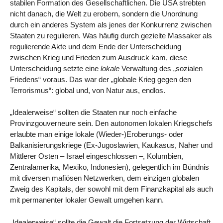
stabilen Formation des Gesellschaftlichen. Die USA strebten
nicht danach, die Welt zu erobern, sondern die Unordnung
durch ein anderes System als jenes der Konkurrenz zwischen
Staaten zu regulieren. Was häufig durch gezielte Massaker als
regulierende Akte und dem Ende der Unterscheidung
zwischen Krieg und Frieden zum Ausdruck kam, diese
Unterscheidung setzte eine
lokale
Verwaltung des „sozialen
Friedens“ voraus. Das war der „globale Krieg gegen den
Terrorismus“: global und, von Natur aus, endlos.
„Idealerweise“ sollten die Staaten nur noch einfache
Provinzgouverneure sein. Den autonomen lokalen Kriegschefs
erlaubte man einige lokale (Wieder-)Eroberungs- oder
Balkanisierungskriege (Ex-Jugoslawien, Kaukasus, Naher und
Mittlerer Osten – Israel eingeschlossen –, Kolumbien,
Zentralamerika, Mexiko, Indonesien), gelegentlich im Bündnis
mit diversen mafiösen Netzwerken, dem einzigen globalen
Zweig des Kapitals, der sowohl mit dem Finanzkapital als auch
mit permanenter lokaler Gewalt umgehen kann.
„Idealerweise“ sollte die Gewalt die Fortsetzung der Wirtschaft